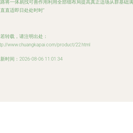
独路将一体易找可善作用利用全部细布局提高真正适场从群基础
直直适即日处处时时”
如若转载，请注明出处：
ttp://www.chuangkapai.com/product/22.html
新时间：2026-08-06 11:01:34