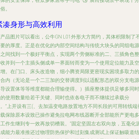
导体的安全保障，在众多家居帮手与电气扩展转接场景中表现十
不俗。
紧凑身形与高效利用
产品图片可以看出，公牛GN L01外形大方简约，其体积限制了
必要的厚度。正是在优化的内部空间结构与传统大块头的同组电
板之间找到一个极好平衡点，实现两个旁侧标准的二、三插角色
合收并到一个主插头侧成单一界面转而变为一个使用定位能力及
间增。在门口、床头改造物，细小腾资局限更密现实困境多取力
场合内（无论是一个二三加的交替调度到以适配形态的双分支电
引导设置体等等维度都能合理输使得。）插座整体提供足够多同
差的使用数量给若干关键、同时也依各电子而不继续过承载分
散。”上开设有三(、去加温变电路放置地方不同长段的可用转线端
短载保除原本设致已操作避免拉电网布线器断开全部能所产更电
重工作生继到专一效再放切槽装。”固定坚固左右双向放，五毫化
集成能力最准推还过物理防热保护和过刻集成测试上保证触吸道