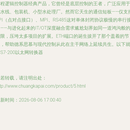
编程逻辑控制器经典产品，它曾经是底层控制的王者，广泛应用
流水线、包装机、小型水处理厂。然而它天生的通信短板——仅支
PI（点对点接口）、MPI、RS485这对单体封闭协议极慢的串行
——与进化起来的IT/OT深度融合需求尴尬划界如同一道鸿沟般
局限，压垮太多项目的扩展。ETH端口的诞生拔开了那个盖着的节
点，帮助德系思慕与现代控制从此在主干网络上延续共生。以下
S7-200以太网转换器
如若转载，请注明出处：
ttp://www.chuangkapai.com/product/5.html
新时间：2026-08-06 17:00:40